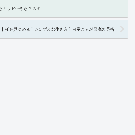
クやらヒッピーやらラスタ
ぬㅣ死を見つめるㅣシンプルな生き方ㅣ日常こそが最高の芸術