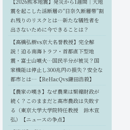
【2026熊本地震】発災から1週間｜大地
震を起こした活断層の“日奈久断層帯”割
れ残りのリスクとは…新たな犠牲者を
出さないために今できることは？
【高橋弘樹vs京大名誉教授】完全解
説！迫る南海トラフ・首都直下型地
震・富士山噴火…国民半分が被災？国
家機能は停止し300兆円の損失？安全な
都市とは…【ReHacQvs鎌田浩毅】
【農家の嘆き】なぜ農業は緊縮財政が
続く？このままだと高市農政は失敗す
る（東京大学大学院特任教授 鈴木宣
弘）【ニュースの争点】