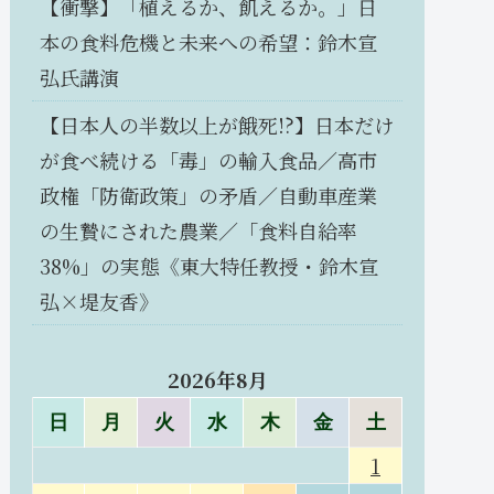
【衝撃】「植えるか、飢えるか。」日
本の食料危機と未来への希望：鈴木宣
弘氏講演
【日本人の半数以上が餓死!?】日本だけ
が食べ続ける「毒」の輸入食品／高市
政権「防衛政策」の矛盾／自動車産業
の生贄にされた農業／「食料自給率
38%」の実態《東大特任教授・鈴木宣
弘×堤友香》
2026年8月
日
月
火
水
木
金
土
1