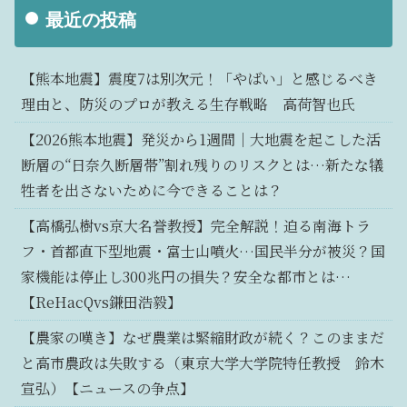
最近の投稿
【熊本地震】震度7は別次元！「やばい」と感じるべき
理由と、防災のプロが教える生存戦略 高荷智也氏
【2026熊本地震】発災から1週間｜大地震を起こした活
断層の“日奈久断層帯”割れ残りのリスクとは…新たな犠
牲者を出さないために今できることは？
【高橋弘樹vs京大名誉教授】完全解説！迫る南海トラ
フ・首都直下型地震・富士山噴火…国民半分が被災？国
家機能は停止し300兆円の損失？安全な都市とは…
【ReHacQvs鎌田浩毅】
【農家の嘆き】なぜ農業は緊縮財政が続く？このままだ
と高市農政は失敗する（東京大学大学院特任教授 鈴木
宣弘）【ニュースの争点】