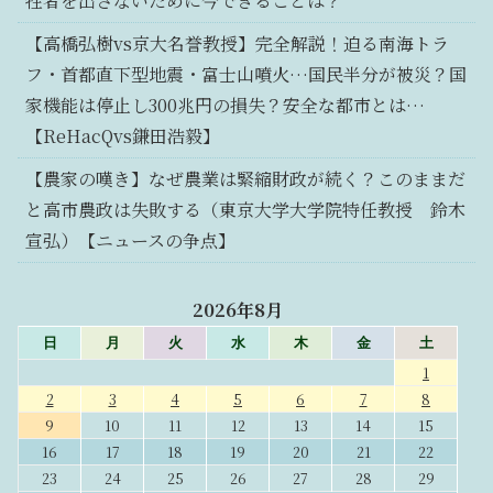
牲者を出さないために今できることは？
【高橋弘樹vs京大名誉教授】完全解説！迫る南海トラ
フ・首都直下型地震・富士山噴火…国民半分が被災？国
家機能は停止し300兆円の損失？安全な都市とは…
【ReHacQvs鎌田浩毅】
【農家の嘆き】なぜ農業は緊縮財政が続く？このままだ
と高市農政は失敗する（東京大学大学院特任教授 鈴木
宣弘）【ニュースの争点】
2026年8月
日
月
火
水
木
金
土
1
2
3
4
5
6
7
8
9
10
11
12
13
14
15
16
17
18
19
20
21
22
23
24
25
26
27
28
29