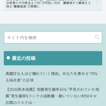
全産業の平均賃金より約7万円低い月収 離職者が入職者を上
回る“離職超過”が問題に
最近の投稿
真面目な人ほど壊れていく理由。あなたを責める“内な
る採点者”の正体
【2026熊本地震】地震発生確率16％”予見されていた地
震”発生確率Sランクの活断層…動いていない約50キロ
区間のリスクは…