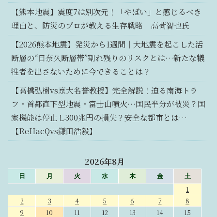
【熊本地震】震度7は別次元！「やばい」と感じるべき
理由と、防災のプロが教える生存戦略 高荷智也氏
【2026熊本地震】発災から1週間｜大地震を起こした活
断層の“日奈久断層帯”割れ残りのリスクとは…新たな犠
牲者を出さないために今できることは？
【高橋弘樹vs京大名誉教授】完全解説！迫る南海トラ
フ・首都直下型地震・富士山噴火…国民半分が被災？国
家機能は停止し300兆円の損失？安全な都市とは…
【ReHacQvs鎌田浩毅】
2026年8月
日
月
火
水
木
金
土
1
2
3
4
5
6
7
8
9
10
11
12
13
14
15