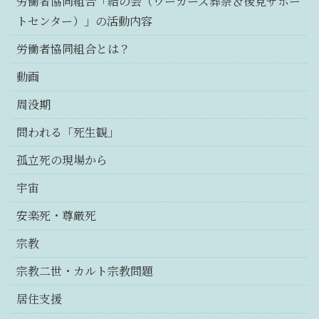
労働者協同組合「結の会（ワーカーズ葬祭＆後見サポー
トセンター）」の活動内容
労働者協同組合とは？
動画
周没期
問われる「死生観」
孤立死の現場から
宇宙
安楽死・尊厳死
宗教
宗教二世・カルト宗教問題
居住支援