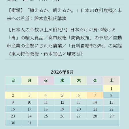
【衝撃】「植えるか、飢えるか。」日本の食料危機と未
来への希望：鈴木宣弘氏講演
【日本人の半数以上が餓死!?】日本だけが食べ続ける
「毒」の輸入食品／高市政権「防衛政策」の矛盾／自動
車産業の生贄にされた農業／「食料自給率38%」の実態
《東大特任教授・鈴木宣弘×堤友香》
2026年8月
日
月
火
水
木
金
土
1
2
3
4
5
6
7
8
9
10
11
12
13
14
15
16
17
18
19
20
21
22
23
24
25
26
27
28
29
30
31