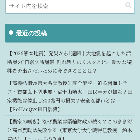
最近の投稿
【2026熊本地震】発災から1週間｜大地震を起こした活
断層の“日奈久断層帯”割れ残りのリスクとは…新たな犠
牲者を出さないために今できることは？
【高橋弘樹vs京大名誉教授】完全解説！迫る南海トラ
フ・首都直下型地震・富士山噴火…国民半分が被災？国
家機能は停止し300兆円の損失？安全な都市とは…
【ReHacQvs鎌田浩毅】
【農家の嘆き】なぜ農業は緊縮財政が続く？このままだ
と高市農政は失敗する（東京大学大学院特任教授 鈴木
宣弘）【ニュースの争点】