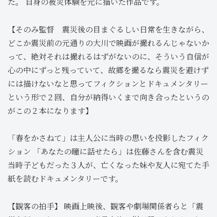
た。 自身の被災体験を元に描いた作品です。
【そのみ監督 震災後の目まぐるしい日常を生きながら、
どこか震災前の元通りの大川で映画が撮れるんじゃないか
って、絶対それは撮れるはずがないのに、そういう自信が
心の中にずっと残っていて、故郷を撮るなら震災を避けず
には描けないなと思ってフィクションとドキュメンタリー
という形で２回、自分が納得いくまで向き合ったというの
がこの２本になります】
「春をかさねて」は主人公に当時の思いを投影したフィク
ション 「あなたの瞳に話せたら」は佐藤さんを含む震災
当時子どもだった３人が、亡くなった妹や友人に宛てた手
紙を読むドキュメンタリーです。
【観客の拍手】 映画上映後、観客や劇場関係者らと「震