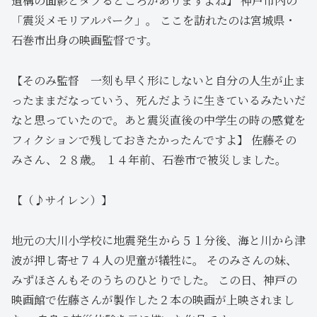
遺構の面影とダブるところがありますよね】 神戸市内の
「震災メモリアルパーク」。 ここを訪れたのは宮城県・
石巻市出身の映画監督です。
【そのみ監督 一刻も早く形にしないと自分の人生が止ま
ったままだなっていう、死んだように生きているみたいだ
なと思っていたので。あと震災直後の中学生の時の感覚を
フィクションで残しておきたかったんですよ】 佐藤その
みさん、２８歳。 １４年前、石巻市で被災しました。
【（♪サイレン）】
地元の大川小学校に地震発生から５１分後、海と川から津
波が押し寄せ７４人の児童が犠牲に。 そのみさんの妹、
みずほさんもそのうちのひとりでした。 この日、神戸の
映画館で佐藤さんが製作した２本の映画が上映されまし