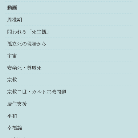
動画
周没期
問われる「死生観」
孤立死の現場から
宇宙
安楽死・尊厳死
宗教
宗教二世・カルト宗教問題
居住支援
平和
幸福論