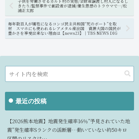
子供を労働させるカルト村の実態/全財産譲渡し村人になるし
きたり/監禁事件で創設者が逮捕/優生思想のトラウマで…/松
浦正太郎
毎年数百人が犠牲になるコンゴ民主共和国“死のボート”を取
材 スマホにも使われるレアメタル産出国 資源大国の国民が
豊かさを享受出来ない理由は【news23】｜TBS NEWS DIG
最近の投稿
【2026熊本地震】地震発生確率16％”予見されていた地
震”発生確率Sランクの活断層…動いていない約50キロ
区間のリスクは…