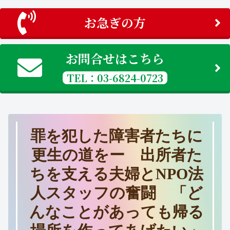
お急ぎの方
お問合せはこちら
TEL：03-6824-0723
罪を犯した障害者たちに
更生の道をー 出所者た
ちを支える夫婦とNPO法
人スタッフの奮闘 「ど
んなことがあっても帰る