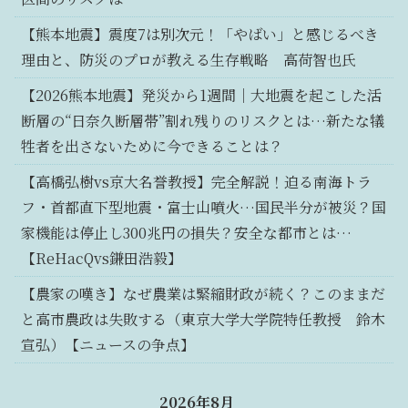
【熊本地震】震度7は別次元！「やばい」と感じるべき
理由と、防災のプロが教える生存戦略 高荷智也氏
【2026熊本地震】発災から1週間｜大地震を起こした活
断層の“日奈久断層帯”割れ残りのリスクとは…新たな犠
牲者を出さないために今できることは？
【高橋弘樹vs京大名誉教授】完全解説！迫る南海トラ
フ・首都直下型地震・富士山噴火…国民半分が被災？国
家機能は停止し300兆円の損失？安全な都市とは…
【ReHacQvs鎌田浩毅】
【農家の嘆き】なぜ農業は緊縮財政が続く？このままだ
と高市農政は失敗する（東京大学大学院特任教授 鈴木
宣弘）【ニュースの争点】
2026年8月