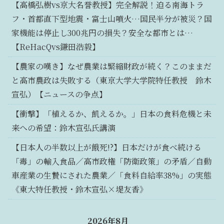
【高橋弘樹vs京大名誉教授】完全解説！迫る南海トラ
フ・首都直下型地震・富士山噴火…国民半分が被災？国
家機能は停止し300兆円の損失？安全な都市とは…
【ReHacQvs鎌田浩毅】
【農家の嘆き】なぜ農業は緊縮財政が続く？このままだ
と高市農政は失敗する（東京大学大学院特任教授 鈴木
宣弘）【ニュースの争点】
【衝撃】「植えるか、飢えるか。」日本の食料危機と未
来への希望：鈴木宣弘氏講演
【日本人の半数以上が餓死!?】日本だけが食べ続ける
「毒」の輸入食品／高市政権「防衛政策」の矛盾／自動
車産業の生贄にされた農業／「食料自給率38%」の実態
《東大特任教授・鈴木宣弘×堤友香》
2026年8月