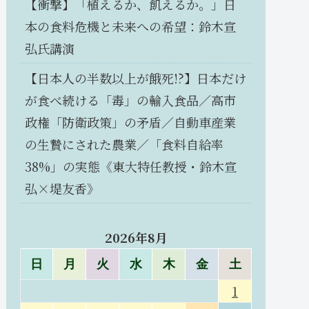
【衝撃】「植えるか、飢えるか。」日
本の食料危機と未来への希望：鈴木宣
弘氏講演
【日本人の半数以上が餓死!?】日本だけ
が食べ続ける「毒」の輸入食品／高市
政権「防衛政策」の矛盾／自動車産業
の生贄にされた農業／「食料自給率
38%」の実態《東大特任教授・鈴木宣
弘×堤友香》
2026年8月
日
月
火
水
木
金
土
1