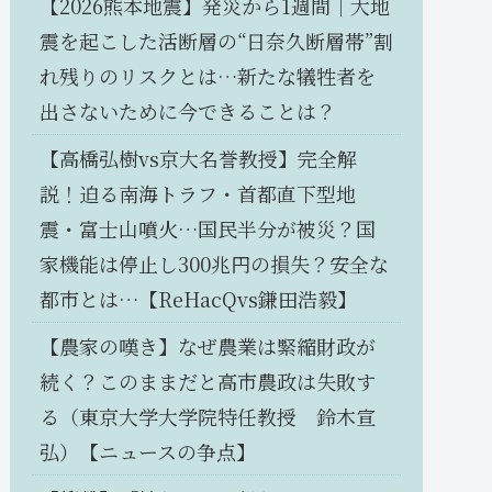
【2026熊本地震】発災から1週間｜大地
震を起こした活断層の“日奈久断層帯”割
れ残りのリスクとは…新たな犠牲者を
出さないために今できることは？
【高橋弘樹vs京大名誉教授】完全解
説！迫る南海トラフ・首都直下型地
震・富士山噴火…国民半分が被災？国
家機能は停止し300兆円の損失？安全な
都市とは…【ReHacQvs鎌田浩毅】
【農家の嘆き】なぜ農業は緊縮財政が
続く？このままだと高市農政は失敗す
る（東京大学大学院特任教授 鈴木宣
弘）【ニュースの争点】