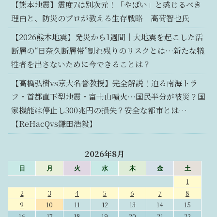
【熊本地震】震度7は別次元！「やばい」と感じるべき
理由と、防災のプロが教える生存戦略 高荷智也氏
【2026熊本地震】発災から1週間｜大地震を起こした活
断層の“日奈久断層帯”割れ残りのリスクとは…新たな犠
牲者を出さないために今できることは？
【高橋弘樹vs京大名誉教授】完全解説！迫る南海トラ
フ・首都直下型地震・富士山噴火…国民半分が被災？国
家機能は停止し300兆円の損失？安全な都市とは…
【ReHacQvs鎌田浩毅】
2026年8月
日
月
火
水
木
金
土
1
2
3
4
5
6
7
8
9
10
11
12
13
14
15
16
17
18
19
20
21
22