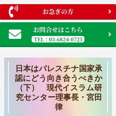
お急ぎの方
お問合せはこちら
TEL：03-6824-0723
日本はパレスチナ国家承
認にどう向き合うべきか
（下） 現代イスラム研
究センター理事長・宮田
律