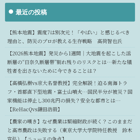
最近の投稿
【熊本地震】震度7は別次元！「やばい」と感じるべき
理由と、防災のプロが教える生存戦略 高荷智也氏
【2026熊本地震】発災から1週間｜大地震を起こした活
断層の“日奈久断層帯”割れ残りのリスクとは…新たな犠
牲者を出さないために今できることは？
【高橋弘樹vs京大名誉教授】完全解説！迫る南海トラ
フ・首都直下型地震・富士山噴火…国民半分が被災？国
家機能は停止し300兆円の損失？安全な都市とは…
【ReHacQvs鎌田浩毅】
【農家の嘆き】なぜ農業は緊縮財政が続く？このままだ
と高市農政は失敗する（東京大学大学院特任教授 鈴木
宣弘）【ニュースの争点】