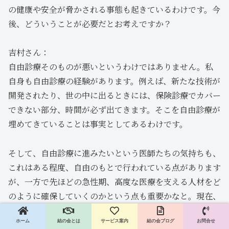
の健康や安全が脅かされる事態も起きているわけです。今
後、どういうことが必要だとお考えですか？
吉村さん：
自由診療そのものが悪いというわけではありません。私
自身も自由診療の経験があります。例えば、新たな技術が
開発されたり、世の中に出るときには、保険診療でカバー
できない部分、時間が必ず出てきます。そこを自由診療が
埋めてきていることは事実としてあるわけです。
そして、自由診療に進みたいという医師たちの気持ちも、
これはある程度、自由のもとで行われている点があります
が、一方で先ほどの急性期、高度な医療を支える人材をど
のように確保していくのかという点も重要かなと。現在、
6万人いる大学病院の医師ですが、こういった方々が安心
ホーム
結の会とは
サービス案内
結の会ブログ
お問合せ
して診療に打ち込める環境をつくる必要があるかと思いま