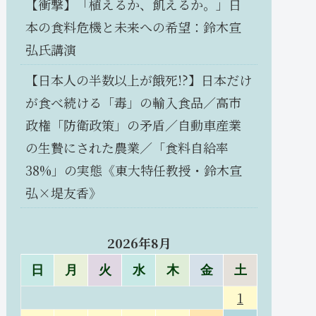
【衝撃】「植えるか、飢えるか。」日
本の食料危機と未来への希望：鈴木宣
弘氏講演
【日本人の半数以上が餓死!?】日本だけ
が食べ続ける「毒」の輸入食品／高市
政権「防衛政策」の矛盾／自動車産業
の生贄にされた農業／「食料自給率
38%」の実態《東大特任教授・鈴木宣
弘×堤友香》
2026年8月
日
月
火
水
木
金
土
1