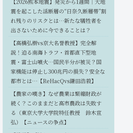
【2026熊本地震】発災から1週間｜大地
震を起こした活断層の“日奈久断層帯”割
れ残りのリスクとは…新たな犠牲者を
出さないために今できることは？
【高橋弘樹vs京大名誉教授】完全解
説！迫る南海トラフ・首都直下型地
震・富士山噴火…国民半分が被災？国
家機能は停止し300兆円の損失？安全な
都市とは…【ReHacQvs鎌田浩毅】
【農家の嘆き】なぜ農業は緊縮財政が
続く？このままだと高市農政は失敗す
る（東京大学大学院特任教授 鈴木宣
弘）【ニュースの争点】