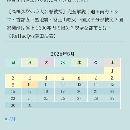
牲者を出さないために今できることは？
【高橋弘樹vs京大名誉教授】完全解説！迫る南海トラ
フ・首都直下型地震・富士山噴火…国民半分が被災？国
家機能は停止し300兆円の損失？安全な都市とは…
【ReHacQvs鎌田浩毅】
2026年8月
日
月
火
水
木
金
土
1
2
3
4
5
6
7
8
9
10
11
12
13
14
15
16
17
18
19
20
21
22
23
24
25
26
27
28
29
30
31
« 7月