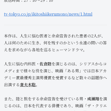
放送時間：27：10～29：10
tv-tokyo.co.jp/ikitoshiikerumono/news/1.html
本作は、人生に悩む医者と余命宣告された患者の2人が、
人は何のために生き、何を残すのかという永遠の問いの答
えを求めながら各地を巡るヒューマンドラマ。
人生に悩む内科医・
佐倉陸
を演じるのは、シリアスからコ
メディまで様々な役を演じ、映画「ある男」では日本アカ
デミー賞最優秀主演男優賞を受賞するなど数々の話題作へ
出演する
妻夫木聡
。
また、陸と旅をする余命宣告を受けている男・
成瀬翔
を演
じるのは、日本を代表する俳優であり、映画「ザ・クリエ