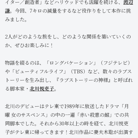
イター／創造者」などハリウッドでも活躍を続ける、
渡辺
謙
。今回、7キロの減量をするなど役作りをして本作に挑
みました。
2人がどのような旅をし、どのような関係を築いていくの
か、ぜひお楽しみに！
物語を綴るのは、「ロングバケーション」（フジテレビ）
や「ビューティフルライフ」（TBS）など、数々のラブス
トーリーを生み出し、『ラブストーリーの神様』と呼ばれ
る脚本家・
北川悦吏子
。
北川のデビューはテレ東で1989年に放送したドラマ「月
曜 女のサスペンス」の中の一遍「赤い殺意の館」での共
同脚本でした。それから30年以上の時を経て、北川悦吏
子がテレ東に帰ってきます！北川作品に妻夫木聡が出演す