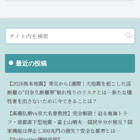
最近の投稿
【2026熊本地震】発災から1週間｜大地震を起こした活
断層の“日奈久断層帯”割れ残りのリスクとは…新たな犠
牲者を出さないために今できることは？
【高橋弘樹vs京大名誉教授】完全解説！迫る南海トラ
フ・首都直下型地震・富士山噴火…国民半分が被災？国
家機能は停止し300兆円の損失？安全な都市とは…
【ReHacQvs鎌田浩毅】