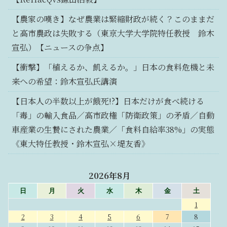
【農家の嘆き】なぜ農業は緊縮財政が続く？このままだ
と高市農政は失敗する（東京大学大学院特任教授 鈴木
宣弘）【ニュースの争点】
【衝撃】「植えるか、飢えるか。」日本の食料危機と未
来への希望：鈴木宣弘氏講演
【日本人の半数以上が餓死!?】日本だけが食べ続ける
「毒」の輸入食品／高市政権「防衛政策」の矛盾／自動
車産業の生贄にされた農業／「食料自給率38%」の実態
《東大特任教授・鈴木宣弘×堤友香》
2026年8月
日
月
火
水
木
金
土
1
2
3
4
5
6
7
8