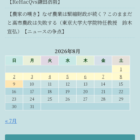
【ReHacQvs鎌田浩毅】
【農家の嘆き】なぜ農業は緊縮財政が続く？このままだ
と高市農政は失敗する（東京大学大学院特任教授 鈴木
宣弘）【ニュースの争点】
2026年8月
日
月
火
水
木
金
土
1
2
3
4
5
6
7
8
9
10
11
12
13
14
15
16
17
18
19
20
21
22
23
24
25
26
27
28
29
30
31
« 7月