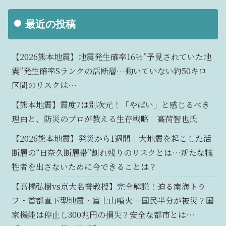
最近の投稿
【2026熊本地震】地震発生確率16％”予見されていた地
震”発生確率Sランクの活断層…動いていない約50キロ
区間のリスクは…
【熊本地震】震度7は別次元！「やばい」と感じるべき
理由と、防災のプロが教える生存戦略 高荷智也氏
【2026熊本地震】発災から1週間｜大地震を起こした活
断層の“日奈久断層帯”割れ残りのリスクとは…新たな犠
牲者を出さないために今できることは？
【高橋弘樹vs京大名誉教授】完全解説！迫る南海トラ
フ・首都直下型地震・富士山噴火…国民半分が被災？国
家機能は停止し300兆円の損失？安全な都市とは…