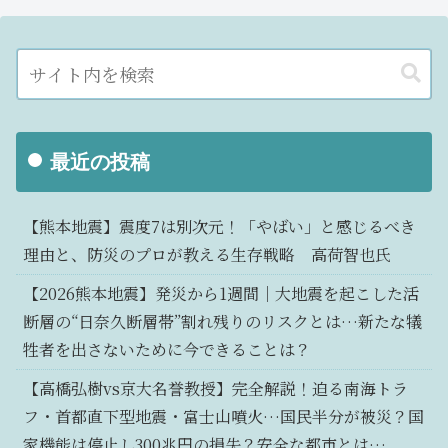
最近の投稿
【熊本地震】震度7は別次元！「やばい」と感じるべき
理由と、防災のプロが教える生存戦略 高荷智也氏
【2026熊本地震】発災から1週間｜大地震を起こした活
断層の“日奈久断層帯”割れ残りのリスクとは…新たな犠
牲者を出さないために今できることは？
【高橋弘樹vs京大名誉教授】完全解説！迫る南海トラ
フ・首都直下型地震・富士山噴火…国民半分が被災？国
家機能は停止し300兆円の損失？安全な都市とは…