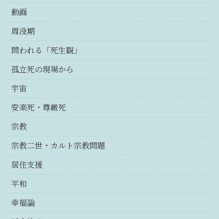
動画
周没期
問われる「死生観」
孤立死の現場から
宇宙
安楽死・尊厳死
宗教
宗教二世・カルト宗教問題
居住支援
平和
幸福論