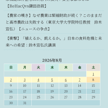
【ReHacQvs鎌田浩毅】
【農家の嘆き】なぜ農業は緊縮財政が続く？このままだ
と高市農政は失敗する（東京大学大学院特任教授 鈴木
宣弘）【ニュースの争点】
【衝撃】「植えるか、飢えるか。」日本の食料危機と未
来への希望：鈴木宣弘氏講演
2026年8月
日
月
火
水
木
金
土
1
2
3
4
5
6
7
8
9
10
11
12
13
14
15
16
17
18
19
20
21
22
23
24
25
26
27
28
29
30
31