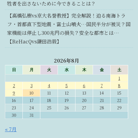
牲者を出さないために今できることは？
【高橋弘樹vs京大名誉教授】完全解説！迫る南海トラ
フ・首都直下型地震・富士山噴火…国民半分が被災？国
家機能は停止し300兆円の損失？安全な都市とは…
【ReHacQvs鎌田浩毅】
2026年8月
日
月
火
水
木
金
土
1
2
3
4
5
6
7
8
9
10
11
12
13
14
15
16
17
18
19
20
21
22
23
24
25
26
27
28
29
30
31
« 7月