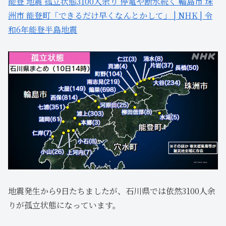
能登 地震 孤立状態3100人余り 停電や断水続く 輪島市 珠
洲市 能登町「できるだけ早くなんとかして」 | NHK | 令
和6年能登半島地震
地震発生から9日たちましたが、石川県では依然3100人余
りが孤立状態になっています。