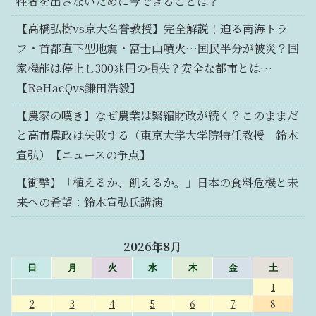
牲者を出さないために今できることは？
【高橋弘樹vs京大名誉教授】完全解説！迫る南海トラ
フ・首都直下型地震・富士山噴火…国民半分が被災？国
家機能は停止し300兆円の損失？安全な都市とは…
【ReHacQvs鎌田浩毅】
【農家の嘆き】なぜ農業は緊縮財政が続く？このままだ
と高市農政は失敗する（東京大学大学院特任教授 鈴木
宣弘）【ニュースの争点】
【衝撃】「植えるか、飢えるか。」日本の食料危機と未
来への希望：鈴木宣弘氏講演
2026年8月
日
月
火
水
木
金
土
1
2
3
4
5
6
7
8