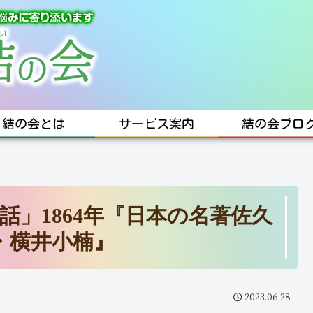
結の会とは
サービス案内
結の会ブロ
話」1864年『日本の名著佐久
・横井小楠』
2023.06.28