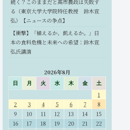
続く？このままだと高市農政は失敗す
る（東京大学大学院特任教授 鈴木宣
弘）【ニュースの争点】
【衝撃】「植えるか、飢えるか。」日
本の食料危機と未来への希望：鈴木宣
弘氏講演
2026年8月
日
月
火
水
木
金
土
1
2
3
4
5
6
7
8
9
10
11
12
13
14
15
16
17
18
19
20
21
22