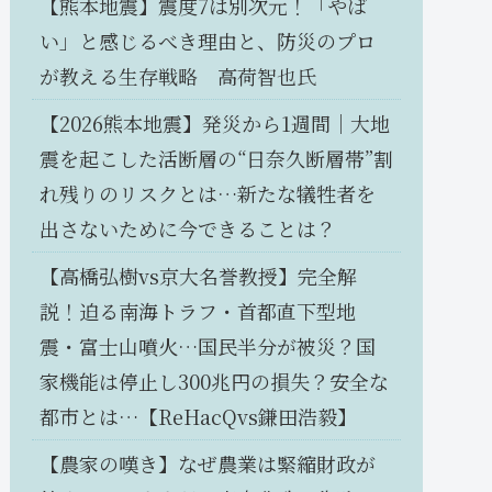
【熊本地震】震度7は別次元！「やば
い」と感じるべき理由と、防災のプロ
が教える生存戦略 高荷智也氏
【2026熊本地震】発災から1週間｜大地
震を起こした活断層の“日奈久断層帯”割
れ残りのリスクとは…新たな犠牲者を
出さないために今できることは？
【高橋弘樹vs京大名誉教授】完全解
説！迫る南海トラフ・首都直下型地
震・富士山噴火…国民半分が被災？国
家機能は停止し300兆円の損失？安全な
都市とは…【ReHacQvs鎌田浩毅】
【農家の嘆き】なぜ農業は緊縮財政が