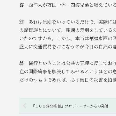
客
「西洋人が万国一体・四海兄弟と唱えてい
翁
「あれは原則をいっているだけで、実際に
の諸民族とについて、親疎の差別をしている
いたのですから。しかし、本当は華夷東西の
盛大に交通貿易をおこなうのが今日の自然の
翁
「横行ということは公共の天理に反してお
在の国際紛争を解決してみせるというほどの
だけのつもりであれば、必ず後日の災害を招
『１００分de名著』プロデューサーからの発信