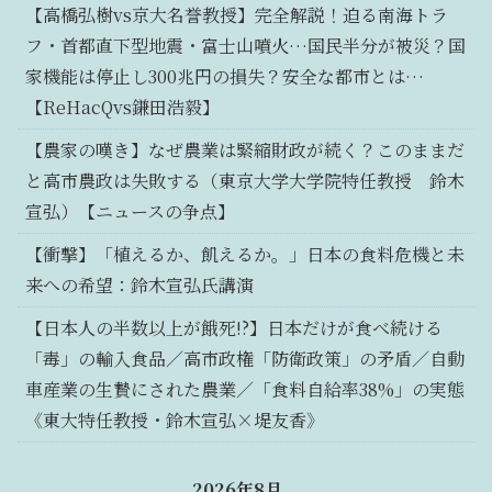
【高橋弘樹vs京大名誉教授】完全解説！迫る南海トラ
フ・首都直下型地震・富士山噴火…国民半分が被災？国
家機能は停止し300兆円の損失？安全な都市とは…
【ReHacQvs鎌田浩毅】
【農家の嘆き】なぜ農業は緊縮財政が続く？このままだ
と高市農政は失敗する（東京大学大学院特任教授 鈴木
宣弘）【ニュースの争点】
【衝撃】「植えるか、飢えるか。」日本の食料危機と未
来への希望：鈴木宣弘氏講演
【日本人の半数以上が餓死!?】日本だけが食べ続ける
「毒」の輸入食品／高市政権「防衛政策」の矛盾／自動
車産業の生贄にされた農業／「食料自給率38%」の実態
《東大特任教授・鈴木宣弘×堤友香》
2026年8月