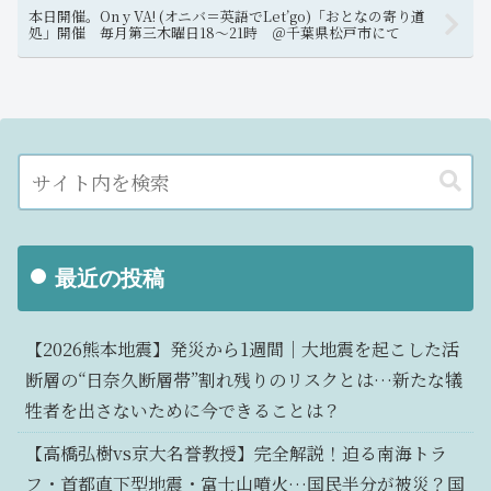
本日開催。On y VA! (オニバ＝英語でLet’go)「おとなの寄り道
処」開催 毎月第三木曜日18～21時 ＠千葉県松戸市にて
最近の投稿
【2026熊本地震】発災から1週間｜大地震を起こした活
断層の“日奈久断層帯”割れ残りのリスクとは…新たな犠
牲者を出さないために今できることは？
【高橋弘樹vs京大名誉教授】完全解説！迫る南海トラ
フ・首都直下型地震・富士山噴火…国民半分が被災？国