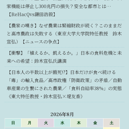
家機能は停止し300兆円の損失？安全な都市とは…
【ReHacQvs鎌田浩毅】
【農家の嘆き】なぜ農業は緊縮財政が続く？このままだ
と高市農政は失敗する（東京大学大学院特任教授 鈴木
宣弘）【ニュースの争点】
【衝撃】「植えるか、飢えるか。」日本の食料危機と未
来への希望：鈴木宣弘氏講演
【日本人の半数以上が餓死!?】日本だけが食べ続ける
「毒」の輸入食品／高市政権「防衛政策」の矛盾／自動
車産業の生贄にされた農業／「食料自給率38%」の実態
《東大特任教授・鈴木宣弘×堤友香》
2026年8月
日
月
火
水
木
金
土