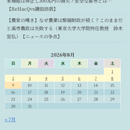
家機能は停止し300兆円の損失？安全な都市とは…
【ReHacQvs鎌田浩毅】
【農家の嘆き】なぜ農業は緊縮財政が続く？このままだ
と高市農政は失敗する（東京大学大学院特任教授 鈴木
宣弘）【ニュースの争点】
2026年8月
日
月
火
水
木
金
土
1
2
3
4
5
6
7
8
9
10
11
12
13
14
15
16
17
18
19
20
21
22
23
24
25
26
27
28
29
30
31
« 7月