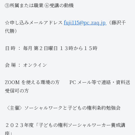
⑤所属または職業 ⑥受講の動機
☆申し込みメールアドレス
fuji115@pc.zaq.jp
（藤沢千
代勝）
日 時 ： 毎月 第２日曜日 １３時から１５時
会 場 ： オンライン
ZOOM を使える環境の方 PC メール等で連絡・資料送
受信可の方
〈主催〉ソーシャルワークと子どもの権利条約勉強会
２０２３年度「子どもの権利ソーシャルワーカー養成講
座」