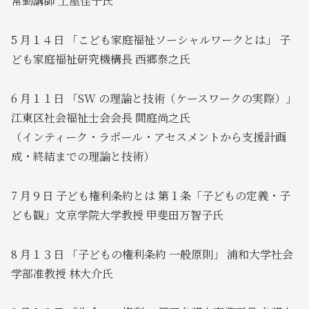
常勤講師 土屋佳子氏
5 月１４日 「こども家庭福祉ソーシャルワークとは」 子
ども家庭福祉研究機構長 西郷泰之氏
6 月１１日 「SW の理論と技術（ケースワークの実際）」
江東区社会福祉士会会長 間庭尚之氏
（インティーク・ラポール・アセスメントから支援計画
成・終結までの理論と技術）
7 月９日 子ども権利条約とは 第 1 条「子どもの定義・子
ども観」文京学院大学教授 甲斐田万智子氏
8 月１３日 「子どもの権利条約 一般原則」 浦和大学社会
学部准教授 林大介氏