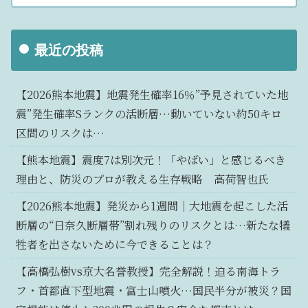
最近の投稿
【2026熊本地震】地震発生確率16％”予見されていた地
震”発生確率Sランクの活断層…動いていない約50キロ
区間のリスクは…
【熊本地震】震度7は別次元！「やばい」と感じるべき
理由と、防災のプロが教える生存戦略 高荷智也氏
【2026熊本地震】発災から1週間｜大地震を起こした活
断層の“日奈久断層帯”割れ残りのリスクとは…新たな犠
牲者を出さないために今できることは？
【高橋弘樹vs京大名誉教授】完全解説！迫る南海トラ
フ・首都直下型地震・富士山噴火…国民半分が被災？国