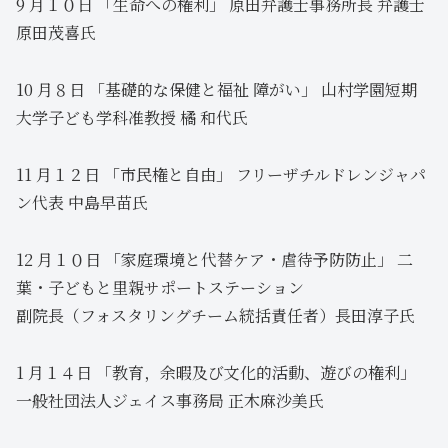
9 月１０日 「生命への権利」 原田弁護士事務所長 弁護士
原田茂喜氏
10 月８日 「基礎的な保健と福祉 障がい」 山村学園短期
大学子ども学科准教授 橘 和代氏
11 月１２日 「市民権と自由」 フリーザチルドレンジャパ
ン代表 中島早苗氏
12 月１０日 「家庭環境と代替ケア・虐待予防防止」 二
葉・子どもと里親サポートステーション
副院長（フォスタリングチーム統括責任者）長田淳子氏
1 月１４日 「教育，余暇及び文化的活動、遊びの権利」
一般社団法人ジェイス事務局 正木麻沙美氏