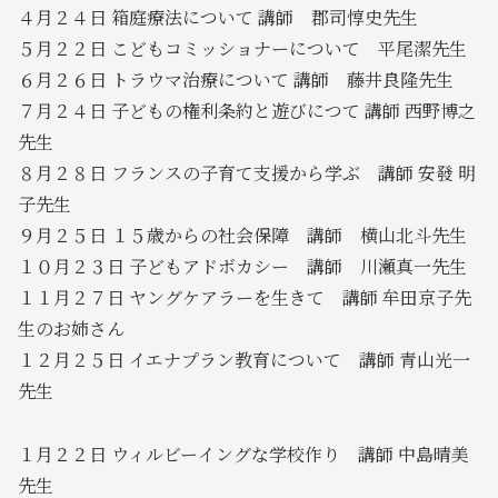
４月２４日 箱庭療法について 講師 郡司惇史先生
５月２２日 こどもコミッショナーについて 平尾潔先生
６月２６日 トラウマ治療について 講師 藤井良隆先生
７月２４日 子どもの権利条約と遊びにつて 講師 西野博之
先生
８月２８日 フランスの子育て支援から学ぶ 講師 安發 明
子先生
９月２５日 １５歳からの社会保障 講師 横山北斗先生
１０月２３日 子どもアドボカシー 講師 川瀬真一先生
１１月２７日 ヤングケアラーを生きて 講師 牟田京子先
生のお姉さん
１２月２５日 イエナプラン教育について 講師 青山光一
先生
１月２２日 ウィルビーイングな学校作り 講師 中島晴美
先生