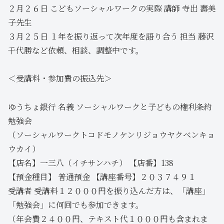
２月２６日 こどもソーシャルワークの実際 講師 寺出 壽美
子先生
３月２５日 １年を振り返って次年度を語り合う 担当 藤沢
千代勝など依頼、相談、調整中です。
＜受講料・参加費の振込先＞
ゆうちょ銀行 名義 ソーシャルワークと子どもの権利条約
勉強会
（ソーシャルワークトコドモノケンリジョウヤクベンキョ
ウカイ）
【店名】一三八（イチサンハチ） 【店番】138
【預金種目】 普通預金 【講座番号】２０３７４９１
受講者 受講料１２０００円を振り込んだ方は、「講座」
「勉強会」に何回でも参加できます。
（年会費２４００円、テキスト代１０００円も含まれま