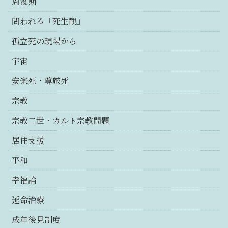
周没期
問われる「死生観」
孤立死の現場から
宇宙
安楽死・尊厳死
宗教
宗教二世・カルト宗教問題
居住支援
平和
幸福論
延命治療
成年後見制度