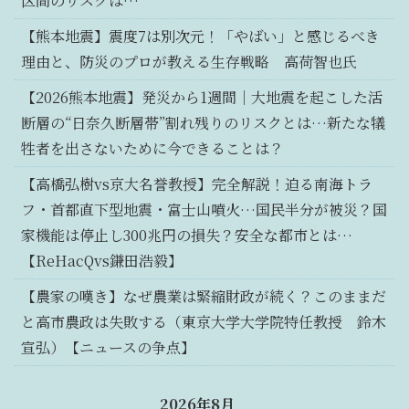
区間のリスクは…
【熊本地震】震度7は別次元！「やばい」と感じるべき
理由と、防災のプロが教える生存戦略 高荷智也氏
【2026熊本地震】発災から1週間｜大地震を起こした活
断層の“日奈久断層帯”割れ残りのリスクとは…新たな犠
牲者を出さないために今できることは？
【高橋弘樹vs京大名誉教授】完全解説！迫る南海トラ
フ・首都直下型地震・富士山噴火…国民半分が被災？国
家機能は停止し300兆円の損失？安全な都市とは…
【ReHacQvs鎌田浩毅】
【農家の嘆き】なぜ農業は緊縮財政が続く？このままだ
と高市農政は失敗する（東京大学大学院特任教授 鈴木
宣弘）【ニュースの争点】
2026年8月