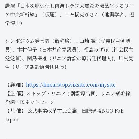
講演『日本を脆弱化し南海トラフ大震災を激甚化するリニ
ア中央新幹線』（仮題）」：石橋克彦さん（地震学者、理
学博士）
シンポジウム発言者（敬称略）：山崎 誠（立憲民主党議
員)、本村伸子（日本共産党議員)、福島みずほ（社会民主
党党首)、関島保雄（リニア訴訟の原告側代理人)、川村晃
生（リニア訴訟原告団団長)
【詳 細】
https://linearstop.wixsite.com/mysite
【主 催】ストップ・リニア！訴訟原告団、リニア新幹線
沿線住民ネットワーク
【共 催】 公共事業改革市民会議、国際環境NGO FoE
Japan