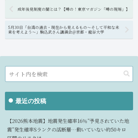
成年後見制度の闇とは？【噂の！東京マガジン「噂の現場」】
5月30日「台湾の過去・現在から見えるもの～そして平和な未
来を考えよう～」駒込武さん講演会＠京都・龍谷大学
最近の投稿
【2026熊本地震】地震発生確率16％”予見されていた地
震”発生確率Sランクの活断層…動いていない約50キロ