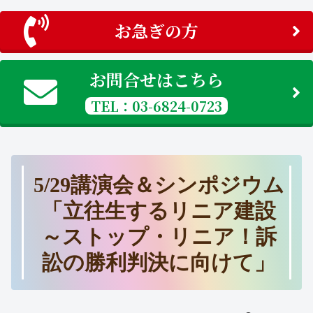
お急ぎの方
お問合せはこちら
TEL：03-6824-0723
5/29講演会＆シンポジウム
「立往生するリニア建設
～ストップ・リニア！訴
訟の勝利判決に向けて」